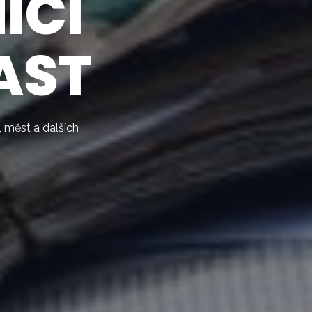
ÍCI
AST
 měst a dalších