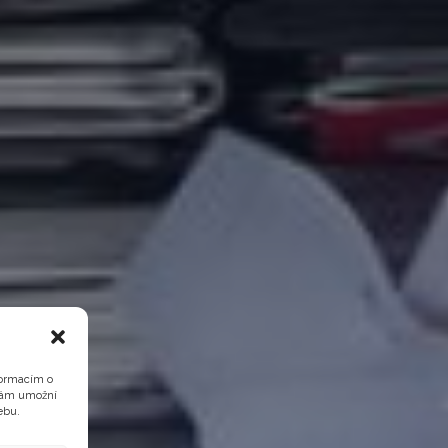
formacím o
 nám umožní
ebu.