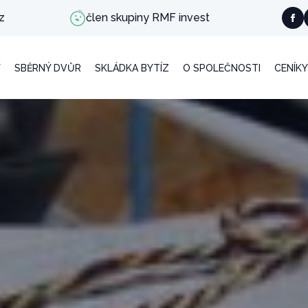
z
člen skupiny RMF invest
Y
SBĚRNÝ DVŮR
SKLÁDKA BYTÍZ
O SPOLEČNOSTI
CENÍKY