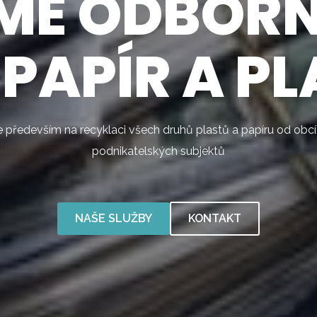
ME ODBORN
 PAPÍR A PL
především na recyklaci všech druhů plastů a papíru od obcí,
podnikatelských subjektů
NAŠE SLUŽBY
KONTAKT