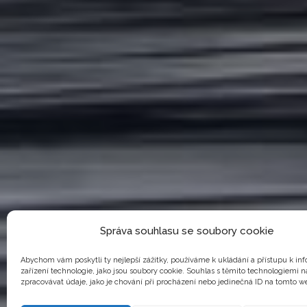
Správa souhlasu se soubory cookie
Abychom vám poskytli ty nejlepší zážitky, používáme k ukládání a přístupu k in
zařízení technologie, jako jsou soubory cookie. Souhlas s těmito technologiemi
zpracovávat údaje, jako je chování při procházení nebo jedinečná ID na tomto w